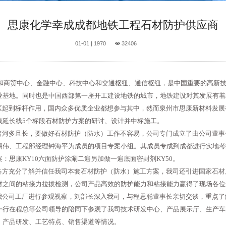
思康化学幸成成都地铁工程石材防护供应商
01-01 | 1970
32406
商贸中心、金融中心、科技中心和交通枢纽、通信枢纽，是中国重要的高新技
业基地。同时也是中国西部第一座开工建设地铁的城市，地铁建设对其发展有着
起到标杆作用，国内众多优质企业都想参与其中，然而泉州市思康新材料发展
线延长线5个标段石材防护方案的研讨、设计并中标施工。
河多且长，要做好石材防护（防水）工作不容易，公司专门成立了由公司董事
朝伟、工程部经理钟海平为成员的项目专案小组。其成员专成到成都进行实地考
：思康KY10六面防护涂涮二遍另加做一遍底面密封剂KY50。
方充分了解并信任我司本套石材防护（防水）施工方案，我司还引进国家石材
材之间的粘接力拉拔检测，公司产品高效的防护能力和粘接能力赢得了现场各位
公司工厂进行参观视察，刘部长深入我司，与程思聪董事长亲切交谈，重点了
一行在程总等公司领导的陪同下参观了我司技术研发中心、产品展示厅、生产车
、产品研发、工艺特点、销售渠道等情况。